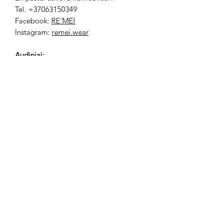
Tel. +37063150349
Facebook:
RE'MEI
Instagram:
remei.wear
Audiniai:
Marchianas
Tiulis
Dėmesio:
pagal individualius
išmatavimus pasiūtos ir įsigytos
kokybiškos prekės yra negrąžinamos.
Subscribe Form