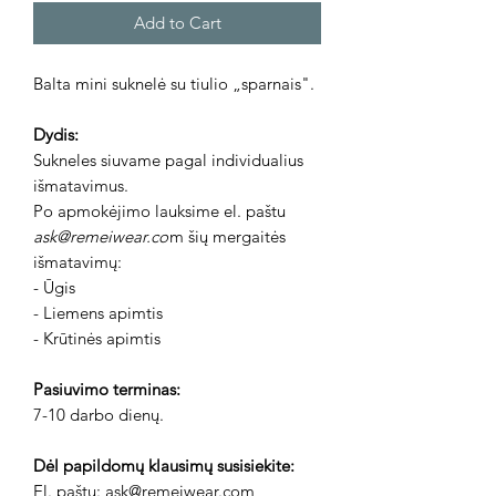
Add to Cart
Balta mini suknelė su tiulio „sparnais".
Dydis:
Sukneles siuvame pagal individualius
išmatavimus.
Po apmokėjimo lauksime el. paštu
ask@remeiwear.co
m šių mergaitės
išmatavimų:
- Ūgis
- Liemens apimtis
- Krūtinės apimtis
Pasiuvimo terminas:
7-10 darbo dienų.
Dėl papildomų klausimų susisiekite:
El. pa
štu:
ask@remeiwear.com