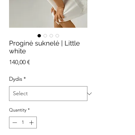
‎Proginė suknelė | Little
white
Price
140,00 €
Dydis
*
Quantity
*