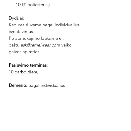
100% poliesteris.)
Dydžiai:
Kepures siuvame pagal individualius
išmatavimus.
Po apmokėjimo lauksime el.
paštu
ask@remeiwear.co
m vaiko
galvos apimties.
Pasiuvimo terminas:
10 darbo dienų.
Dėmesio:
pagal individualius
išmatavimus pasiūtos ir įsigytos
kokybiškos prekės yra negrąžinamos.