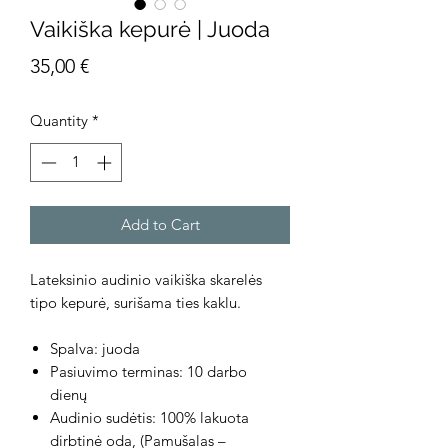
Vaikiška kepurė | Juoda
Price
35,00 €
Quantity
*
Add to Cart
Lateksinio audinio vaikiška skarelės
tipo kepurė, surišama ties kaklu.
Spalva: juoda
Pasiuvimo terminas:
10 darbo
dienų
Audinio sudėtis: 100% lakuota
dirbtinė oda, (Pamušalas –